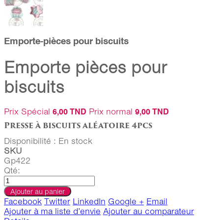
Emporte-pièces pour biscuits
Emporte pièces pour
biscuits
Prix Spécial
Prix normal
6,00 TND
9,00 TND
Presse à biscuits aléatoire 4pcs
Disponibilité :
En stock
SKU
Gp422
Qté:
Ajouter au panier
Facebook
Twitter
LinkedIn
Google +
Email
Ajouter à ma liste d’envie
Ajouter au comparateur