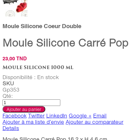
Moule Silicone Coeur Double
Moule Silicone Carré Pop
23,00 TND
Moule Silicone 1000 ml
Disponibilité :
En stock
SKU
Gp353
Qté:
Ajouter au panier
Facebook
Twitter
LinkedIn
Google +
Email
Ajouter à ma liste d’envie
Ajouter au comparateur
Details
Moule Silicone Carré Pop 16,2 x H 4,6 cm