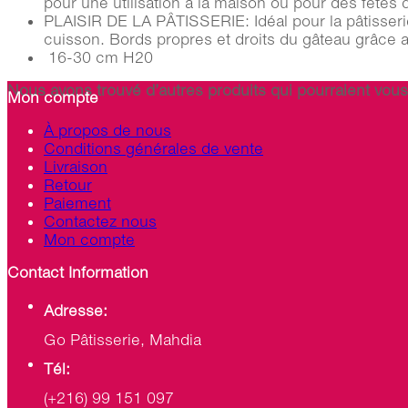
pour une utilisation à la maison ou pour des fêtes 
PLAISIR DE LA PÂTISSERIE: Idéal pour la pâtisserie,
cuisson. Bords propres et droits du gâteau grâce 
16-30 cm H20
Nous avons trouvé d’autres produits qui pourraient vous 
Mon compte
À propos de nous
Conditions générales de vente
Livraison
Retour
Paiement
Contactez nous
Mon compte
Contact Information
Adresse:
Go Pâtisserie, Mahdia
Tél:
(+216) 99 151 097