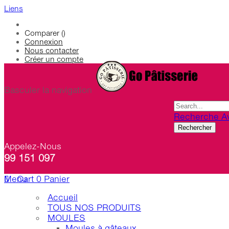
Liens
Comparer (
)
Connexion
Nous contacter
Créer un compte
Basculer la navigation
Recherche A
Rechercher
Appelez-Nous
99 151 097
Menu
Cart
0
Panier
Accueil
TOUS NOS PRODUITS
MOULES
Moules à gâteaux