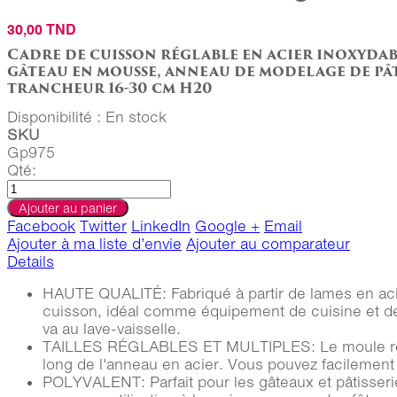
30,00 TND
Cadre de cuisson réglable en acier inoxydab
gâteau en mousse, anneau de modelage de pât
trancheur 16-30 cm H20
Disponibilité :
En stock
SKU
Gp975
Qté:
Ajouter au panier
Facebook
Twitter
LinkedIn
Google +
Email
Ajouter à ma liste d’envie
Ajouter au comparateur
Details
HAUTE QUALITÉ: Fabriqué à partir de lames en acier
cuisson, idéal comme équipement de cuisine et de bo
va au lave-vaisselle.
TAILLES RÉGLABLES ET MULTIPLES: Le moule réglabl
long de l'anneau en acier. Vous pouvez facilement f
POLYVALENT: Parfait pour les gâteaux et pâtisseries