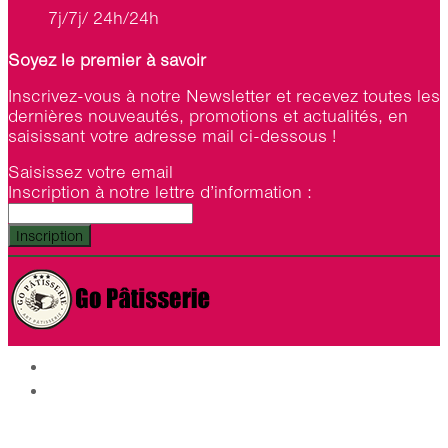
7j/7j/ 24h/24h
Soyez le premier à savoir
Inscrivez-vous à notre Newsletter et recevez toutes les
dernières nouveautés, promotions et actualités, en
saisissant votre adresse mail ci-dessous !
Saisissez votre email
Inscription à notre lettre d’information :
Inscription