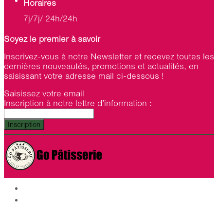
Horaires
7j/7j/ 24h/24h
Soyez le premier à savoir
Inscrivez-vous à notre Newsletter et recevez toutes les
dernières nouveautés, promotions et actualités, en
saisissant votre adresse mail ci-dessous !
Saisissez votre email
Inscription à notre lettre d’information :
Inscription